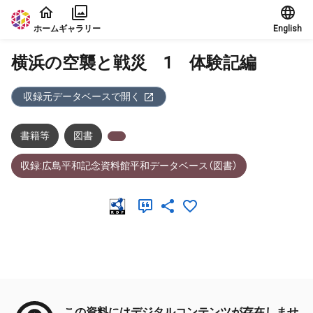
本文に飛ぶ
ホーム
ギャラリー
English
横浜の空襲と戦災 1 体験記編
収録元データベースで開く
書籍等
図書
収録:広島平和記念資料館平和データベース（図書）
メタデータ
この資料にはデジタルコンテンツが存在しませ