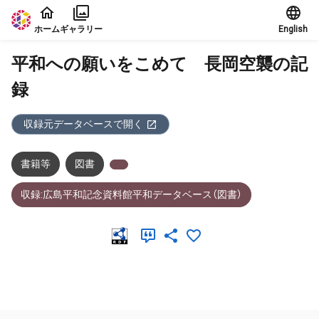
本文に飛ぶ
ホーム
ギャラリー
English
平和への願いをこめて 長岡空襲の記
録
収録元データベースで開く
書籍等
図書
収録:広島平和記念資料館平和データベース（図書）
メタデータ