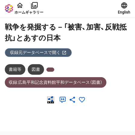
本文に飛ぶ
ホーム
ギャラリー
English
戦争を発掘する－「被害、加害、反戦抵
抗」とあすの日本
収録元データベースで開く
書籍等
図書
収録:広島平和記念資料館平和データベース（図書）
メタデータ