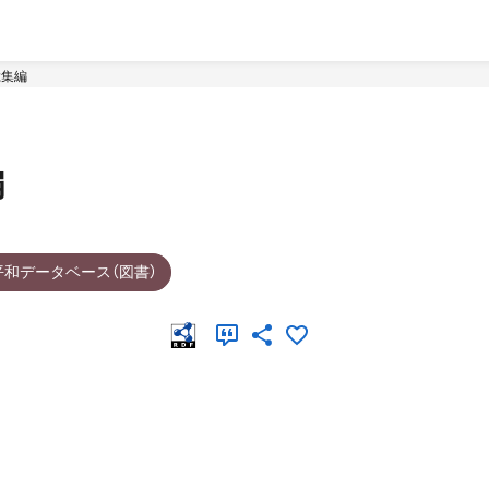
総集編
編
平和データベース（図書）