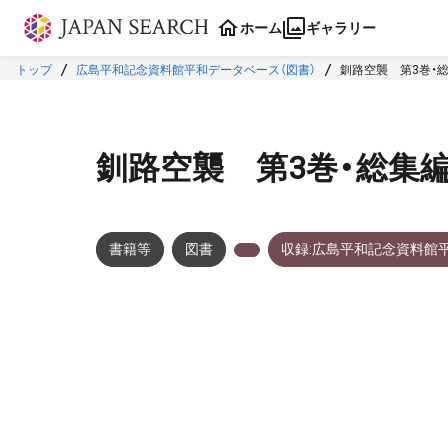
本文に飛ぶ
ホーム
ギャラリー
トップ
広島平和記念資料館平和データベース（図書）
釧路空襲 第3巻・
釧路空襲 第3巻・総集
書籍等
図書
収録:広島平和記念資料館
メタデータ