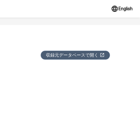
English
収録元データベースで開く