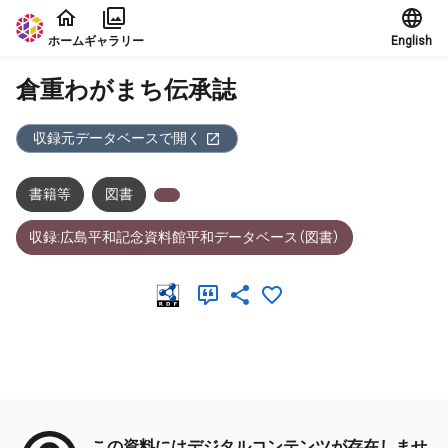
本文に飛ぶ
ホーム
ギャラリー
English
倉重わがまち伝承誌
収録元データベースで開く
書籍等
図書
収録:広島平和記念資料館平和データベース（図書）
メタデータ
この資料にはデジタルコンテンツが存在しませ