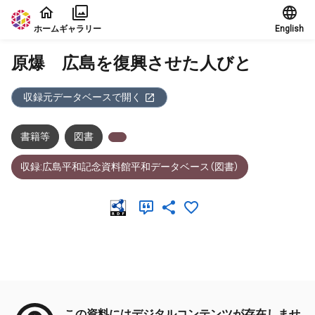
本文に飛ぶ
ホーム
ギャラリー
English
原爆 広島を復興させた人びと
収録元データベースで開く
書籍等
図書
収録:広島平和記念資料館平和データベース（図書）
メタデータ
この資料にはデジタルコンテンツが存在しませ