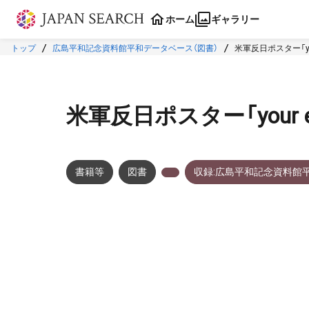
本文に飛ぶ
ホーム
ギャラリー
トップ
広島平和記念資料館平和データベース（図書）
米軍反日ポスター「your
米軍反日ポスター「your en
書籍等
図書
収録:広島平和記念資料館
メタデータ