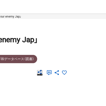
 enemy Jap」
emy Jap」
平和データベース（図書）