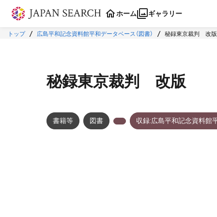
本文に飛ぶ
ホーム
ギャラリー
トップ
広島平和記念資料館平和データベース（図書）
秘録東京裁判 改版
秘録東京裁判 改版
書籍等
図書
収録:広島平和記念資料館
メタデータ