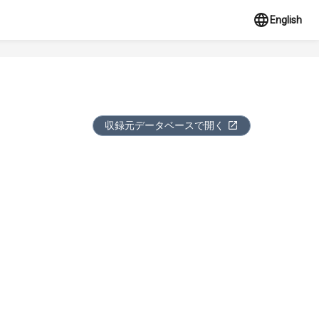
English
収録元データベースで開く