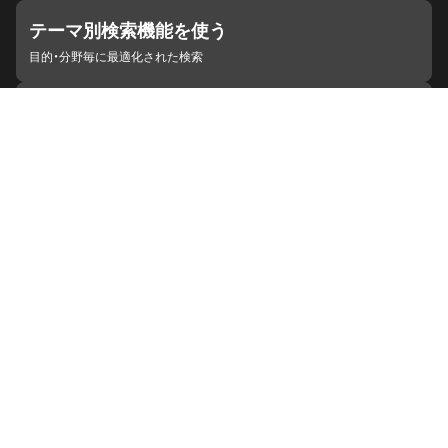
テーマ別検索機能を使う
目的・分野毎に最適化された検索
施設・機関を見つける
ジャパンサーチと連携している組織
ジャパンサーチの概要
ヘルプ
お知らせ
サイトポリシー
お問い合わせ
連携をご希望の機関の方へ
開発者の方へ
ジャパンサーチラボ
YouTube
Facebook
X
Instagram
デジタルアーカイブ推進に関する検討会