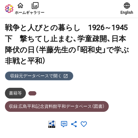
本文に飛ぶ
ホーム
ギャラリー
English
戦争と人びとの暮らし 1926～1945
下 撃ちてし止まむ、学童疎開、日本
降伏の日（半藤先生の「昭和史」で学ぶ
非戦と平和）
収録元データベースで開く
書籍等
収録:広島平和記念資料館平和データベース（図書）