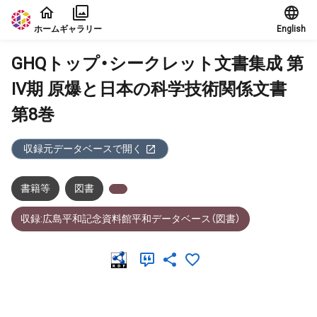
本文に飛ぶ
ホーム
ギャラリー
English
GHQトップ・シークレット文書集成 第
IV期 原爆と日本の科学技術関係文書
第8巻
収録元データベースで開く
書籍等
図書
収録:広島平和記念資料館平和データベース（図書）