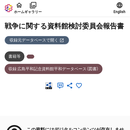
本文に飛ぶ
ホーム
ギャラリー
English
戦争に関する資料館検討委員会報告書
収録元データベースで開く
書籍等
収録:広島平和記念資料館平和データベース（図書）
メタデータ
この資料にはデジタルコンテンツが存在しませ