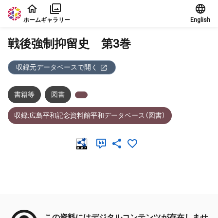
本文に飛ぶ
ホーム
ギャラリー
English
戦後強制抑留史 第3巻
収録元データベースで開く
書籍等
図書
収録:広島平和記念資料館平和データベース（図書）
メタデータ
この資料にはデジタルコンテンツが存在しませ