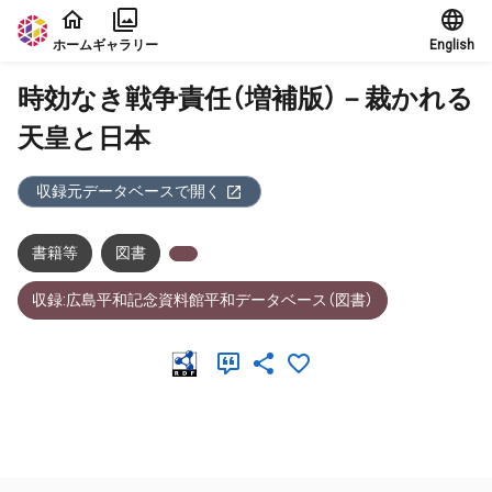
本文に飛ぶ
ホーム
ギャラリー
English
時効なき戦争責任（増補版）－裁かれる
天皇と日本
収録元データベースで開く
書籍等
図書
収録:広島平和記念資料館平和データベース（図書）
メタデータ