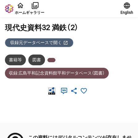
本文に飛ぶ
ホーム
ギャラリー
English
現代史資料32 満鉄（2）
収録元データベースで開く
書籍等
図書
収録:広島平和記念資料館平和データベース（図書）
メタデータ
この資料にはデジタルコンテンツが存在しませ