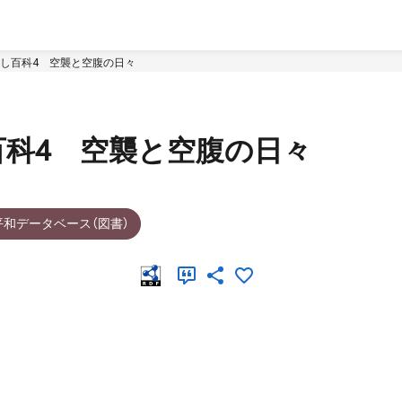
し百科4 空襲と空腹の日々
科4 空襲と空腹の日々
平和データベース（図書）