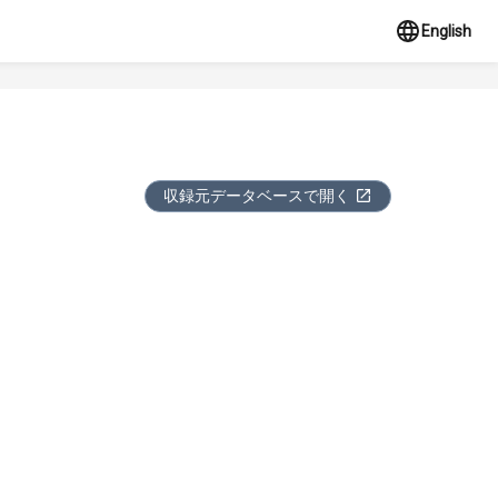
English
収録元データベースで開く