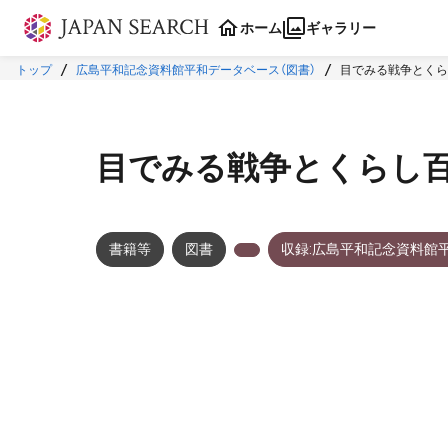
本文に飛ぶ
ホーム
ギャラリー
トップ
広島平和記念資料館平和データベース（図書）
目でみる戦争とくら
目でみる戦争とくらし百
書籍等
図書
収録:広島平和記念資料館
メタデータ