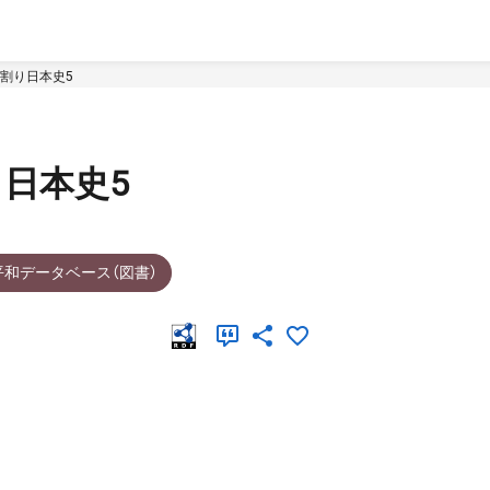
割り日本史5
日本史5
平和データベース（図書）