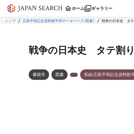
本文に飛ぶ
ホーム
ギャラリー
トップ
広島平和記念資料館平和データベース（図書）
戦争の日本史 タテ
戦争の日本史 タテ割り
書籍等
図書
収録:広島平和記念資料館
メタデータ