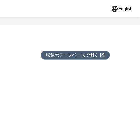
English
収録元データベースで開く