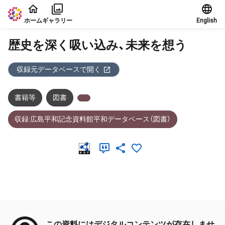
本文に飛ぶ
ホーム
ギャラリー
English
歴史を深く吸い込み、未来を想う
収録元データベースで開く
書籍等
図書
収録:広島平和記念資料館平和データベース（図書）
メタデータ
この資料にはデジタルコンテンツが存在しませ