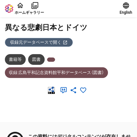
本文に飛ぶ
ホーム
ギャラリー
English
異なる悲劇日本とドイツ
収録元データベースで開く
書籍等
図書
収録:広島平和記念資料館平和データベース（図書）
メタデータ
この資料にはデジタルコンテンツが存在しませ