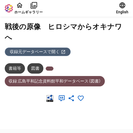
本文に飛ぶ
ホーム
ギャラリー
English
戦後の原像 ヒロシマからオキナワ
へ
収録元データベースで開く
書籍等
図書
収録:広島平和記念資料館平和データベース（図書）
メタデータ