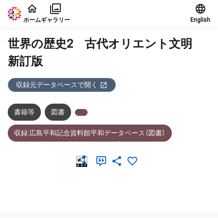
本文に飛ぶ
ホーム
ギャラリー
English
世界の歴史2 古代オリエント文明
新訂版
収録元データベースで開く
書籍等
図書
収録:広島平和記念資料館平和データベース（図書）
メタデータ