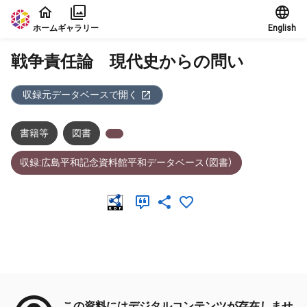
本文に飛ぶ
ホーム
ギャラリー
English
戦争責任論 現代史からの問い
収録元データベースで開く
書籍等
図書
収録:広島平和記念資料館平和データベース（図書）
メタデータ
この資料にはデジタルコンテンツが存在しませ