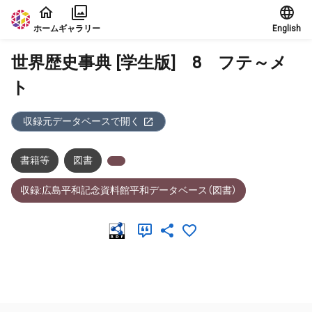
本文に飛ぶ
ホーム
ギャラリー
English
世界歴史事典 [学生版] 8 フテ～メ
ト
収録元データベースで開く
書籍等
図書
収録:広島平和記念資料館平和データベース（図書）
メタデータ