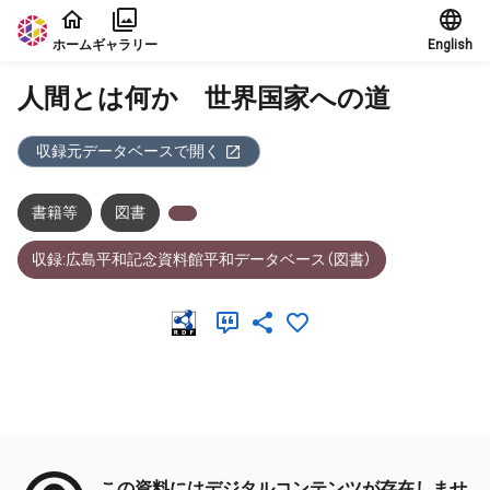
本文に飛ぶ
ホーム
ギャラリー
English
人間とは何か 世界国家への道
収録元データベースで開く
書籍等
図書
収録:広島平和記念資料館平和データベース（図書）
メタデータ
この資料にはデジタルコンテンツが存在しませ