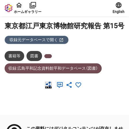
本文に飛ぶ
ホーム
ギャラリー
English
東京都江戸東京博物館研究報告 第15号
収録元データベースで開く
書籍等
図書
収録:広島平和記念資料館平和データベース（図書）
メタデータ
この資料にはデジタルコンテンツが存在しませ