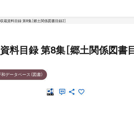
収蔵資料目録 第8集［郷土関係図書目録2］
料目録 第8集［郷土関係図書目
平和データベース（図書）