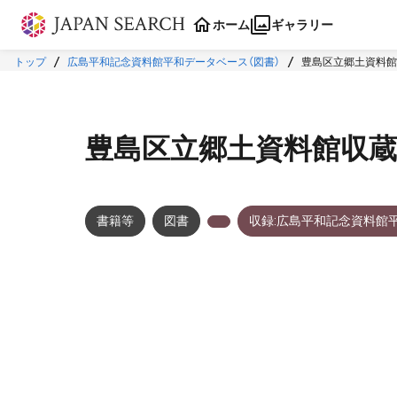
本文に飛ぶ
ホーム
ギャラリー
トップ
広島平和記念資料館平和データベース（図書）
豊島区立郷土資料館
豊島区立郷土資料館収蔵資
書籍等
図書
収録:広島平和記念資料館
メタデータ