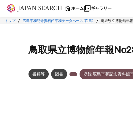
本文に飛ぶ
ホーム
ギャラリー
トップ
広島平和記念資料館平和データベース（図書）
鳥取県立博物館年報N
鳥取県立博物館年報No2
書籍等
図書
収録:広島平和記念資料館
メタデータ