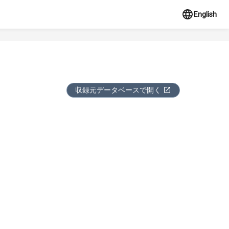
English
収録元データベースで開く