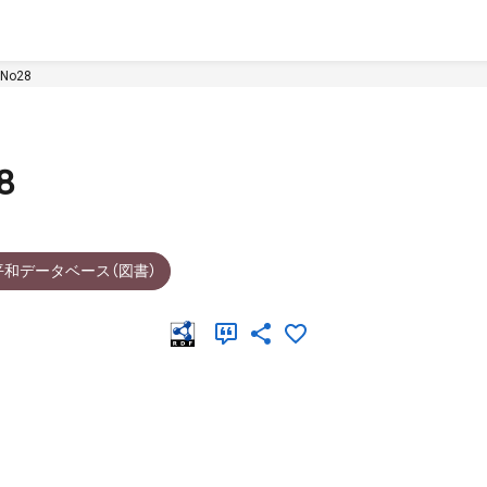
o28
8
平和データベース（図書）