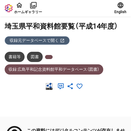
本文に飛ぶ
ホーム
ギャラリー
English
埼玉県平和資料館要覧（平成14年度）
収録元データベースで開く
書籍等
図書
収録:広島平和記念資料館平和データベース（図書）
メタデータ
この資料にはデジタルコンテンツが存在しませ