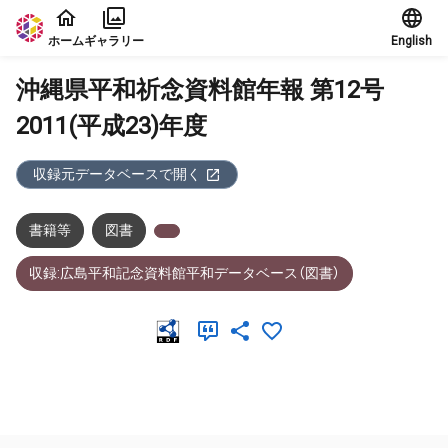
本文に飛ぶ
ホーム
ギャラリー
English
沖縄県平和祈念資料館年報 第12号
2011(平成23)年度
収録元データベースで開く
書籍等
図書
収録:広島平和記念資料館平和データベース（図書）
メタデータ