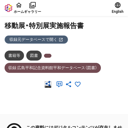
本文に飛ぶ
ホーム
ギャラリー
English
移動展・特別展実施報告書
収録元データベースで開く
書籍等
図書
収録:広島平和記念資料館平和データベース（図書）
メタデータ
この資料にはデジタルコンテンツが存在しませ