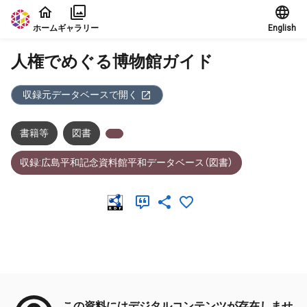
本文に飛ぶ
ホーム
ギャラリー
English
人権でめぐる博物館ガイド
収録元データベースで開く
書籍等
図書
収録:広島平和記念資料館平和データベース（図書）
メタデータ
この資料にはデジタルコンテンツが存在しませ