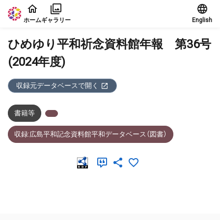
本文に飛ぶ
ホーム
ギャラリー
English
ひめゆり平和祈念資料館年報 第36号
(2024年度)
収録元データベースで開く
書籍等
収録:広島平和記念資料館平和データベース（図書）
メタデータ