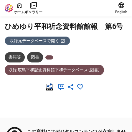
本文に飛ぶ
ホーム
ギャラリー
English
ひめゆり平和祈念資料館館報 第6号
収録元データベースで開く
書籍等
図書
収録:広島平和記念資料館平和データベース（図書）
メタデータ
この資料にはデジタルコンテンツが存在しませ