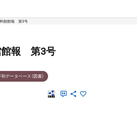
料館館報 第3号
館報 第3号
平和データベース（図書）