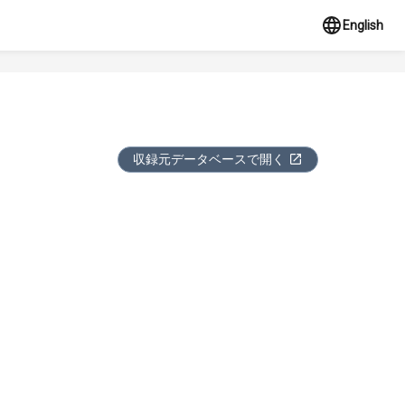
English
収録元データベースで開く