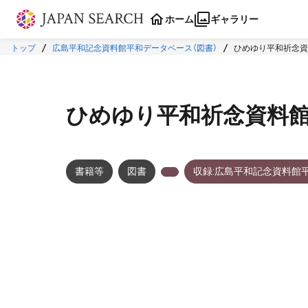
本文に飛ぶ
ホーム
ギャラリー
トップ
広島平和記念資料館平和データベース（図書）
ひめゆり平和祈念資
ひめゆり平和祈念資料館
書籍等
図書
収録:広島平和記念資料館
メタデータ