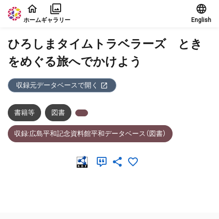
本文に飛ぶ
ホーム
ギャラリー
English
ひろしまタイムトラベラーズ とき
をめぐる旅へでかけよう
収録元データベースで開く
書籍等
図書
収録:広島平和記念資料館平和データベース（図書）
メタデータ