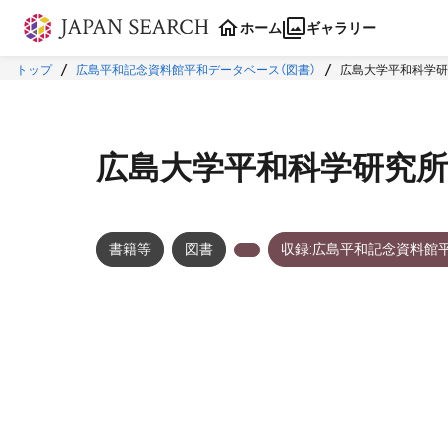
本文に飛ぶ
ホーム
ギャラリー
トップ
広島平和記念資料館平和データベース（図書）
広島大学平和科学研
広島大学平和科学研究所
書籍等
図書
収録:広島平和記念資料館
メタデータ