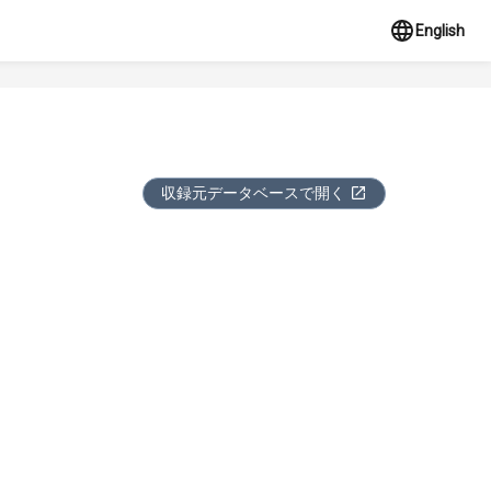
English
収録元データベースで開く