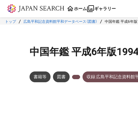
本文に飛ぶ
ホーム
ギャラリー
トップ
広島平和記念資料館平和データベース（図書）
中国年鑑 平成6年版1
中国年鑑 平成6年版199
書籍等
図書
収録:広島平和記念資料館
メタデータ