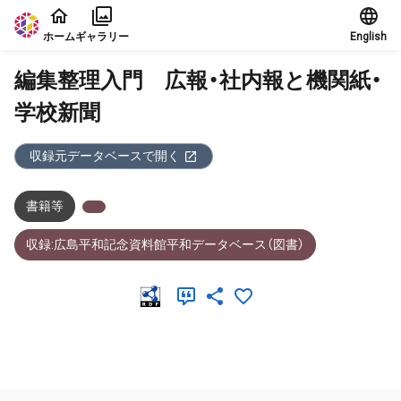
本文に飛ぶ
ホーム
ギャラリー
English
編集整理入門 広報・社内報と機関紙・
学校新聞
収録元データベースで開く
書籍等
収録:広島平和記念資料館平和データベース（図書）
メタデータ