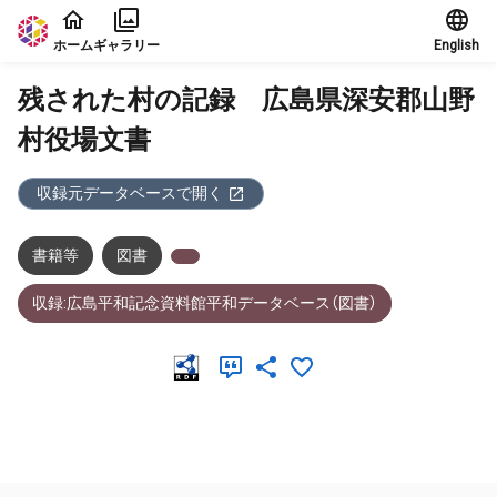
本文に飛ぶ
ホーム
ギャラリー
English
残された村の記録 広島県深安郡山野
村役場文書
収録元データベースで開く
書籍等
図書
収録:広島平和記念資料館平和データベース（図書）
メタデータ