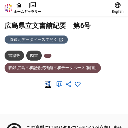
本文に飛ぶ
ホーム
ギャラリー
English
広島県立文書館紀要 第6号
収録元データベースで開く
書籍等
図書
収録:広島平和記念資料館平和データベース（図書）
メタデータ
この資料にはデジタルコンテンツが存在しませ