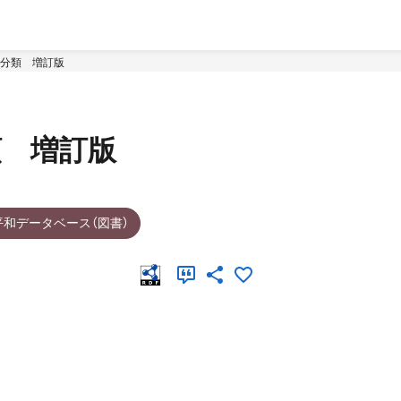
分類 増訂版
類 増訂版
平和データベース（図書）