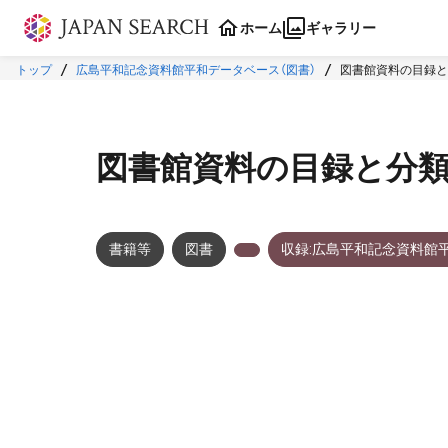
本文に飛ぶ
ホーム
ギャラリー
トップ
広島平和記念資料館平和データベース（図書）
図書館資料の目録と
図書館資料の目録と分
書籍等
図書
収録:広島平和記念資料館
メタデータ