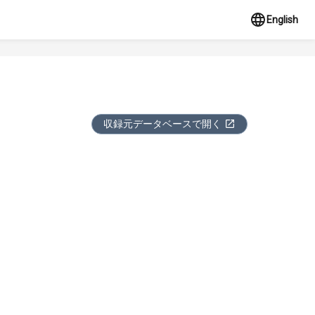
English
収録元データベースで開く