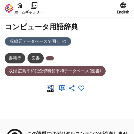
本文に飛ぶ
ホーム
ギャラリー
English
コンピュータ用語辞典
収録元データベースで開く
書籍等
図書
収録:広島平和記念資料館平和データベース（図書）
メタデータ
この資料にはデジタルコンテンツが存在しませ