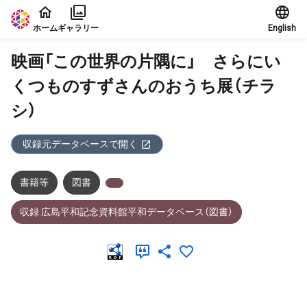
本文に飛ぶ
ホーム
ギャラリー
English
映画「この世界の片隅に」 さらにい
くつものすずさんのおうち展（チラ
シ）
収録元データベースで開く
書籍等
図書
収録:広島平和記念資料館平和データベース（図書）