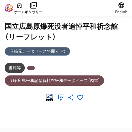
本文に飛ぶ
ホーム
ギャラリー
English
国立広島原爆死没者追悼平和祈念館
（リーフレット）
収録元データベースで開く
書籍等
収録:広島平和記念資料館平和データベース（図書）
メタデータ