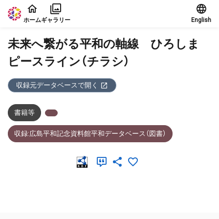
本文に飛ぶ
ホーム
ギャラリー
English
未来へ繋がる平和の軸線 ひろしま
ピースライン（チラシ）
収録元データベースで開く
書籍等
収録:広島平和記念資料館平和データベース（図書）
メタデータ