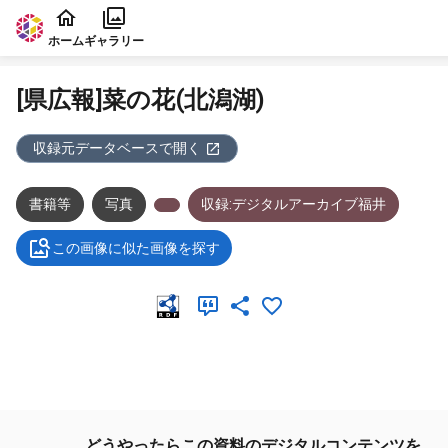
本文に飛ぶ
ホーム
ギャラリー
[県広報]菜の花(北潟湖)
収録元データベースで開く
書籍等
写真
収録:デジタルアーカイブ福井
この画像に似た画像を探す
メタデータ
どうやったらこの資料のデジタルコンテンツを