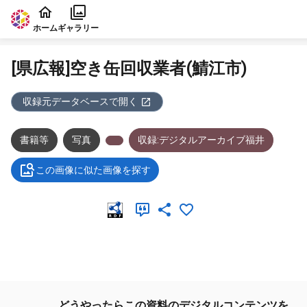
本文に飛ぶ
ホーム
ギャラリー
[県広報]空き缶回収業者(鯖江市)
収録元データベースで開く
書籍等
写真
収録:デジタルアーカイブ福井
この画像に似た画像を探す
メタデータ
どうやったらこの資料のデジタルコンテンツを