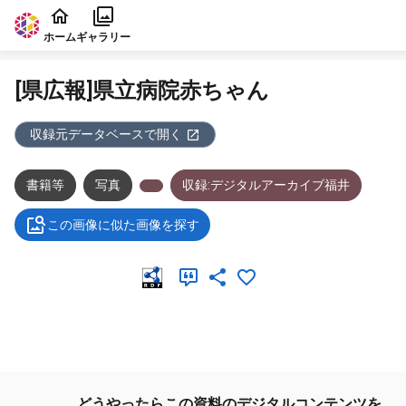
本文に飛ぶ
ホーム
ギャラリー
[県広報]県立病院赤ちゃん
収録元データベースで開く
書籍等
写真
収録:デジタルアーカイブ福井
この画像に似た画像を探す
メタデータ
どうやったらこの資料のデジタルコンテンツを