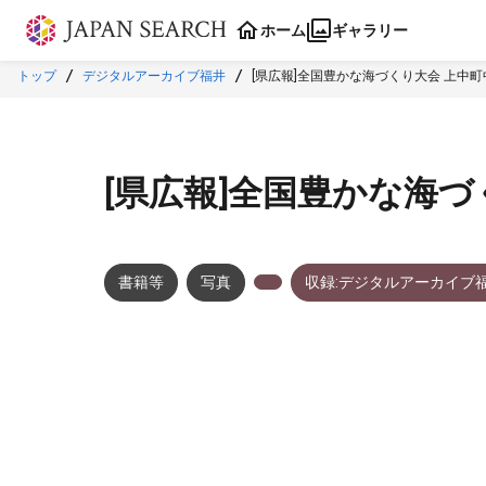
本文に飛ぶ
ホーム
ギャラリー
トップ
デジタルアーカイブ福井
[県広報]全国豊かな海づくり大会 上中町
[県広報]全国豊かな海づ
書籍等
写真
収録:デジタルアーカイブ
メタデータ