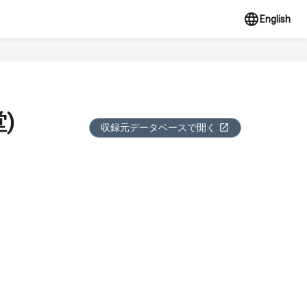
English
)
収録元データベースで開く