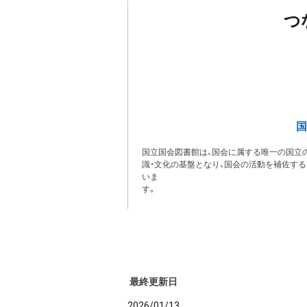
つ
国
国立国会図書館は、国会に属する唯一の国立の
識・文化の基盤となり、国会の活動を補佐す
いま
最終更新日
2026/01/13