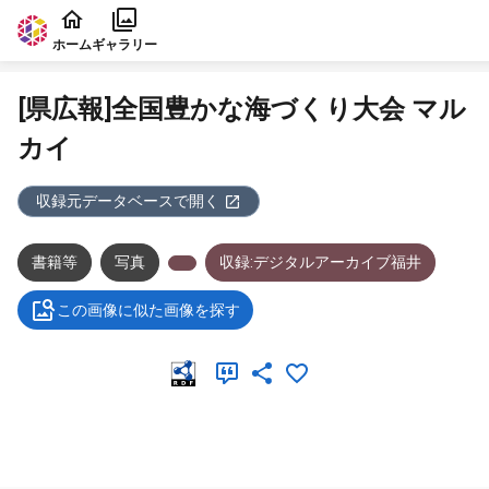
本文に飛ぶ
ホーム
ギャラリー
[県広報]全国豊かな海づくり大会 マル
カイ
収録元データベースで開く
書籍等
写真
収録:デジタルアーカイブ福井
この画像に似た画像を探す
メタデータ