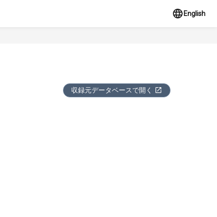
English
収録元データベースで開く