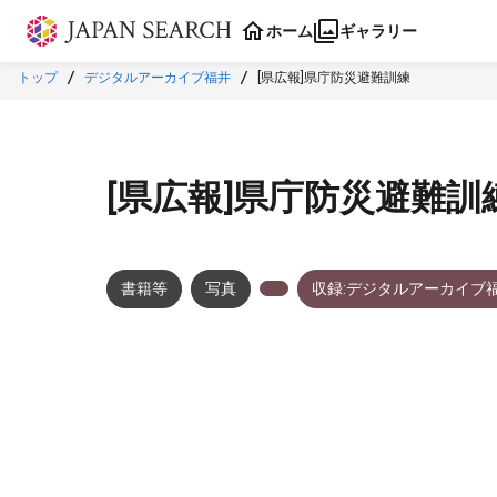
本文に飛ぶ
ホーム
ギャラリー
トップ
デジタルアーカイブ福井
[県広報]県庁防災避難訓練
[県広報]県庁防災避難訓
書籍等
写真
収録:デジタルアーカイブ
メタデータ