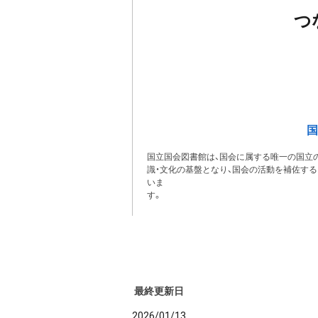
つ
国
国立国会図書館は、国会に属する唯一の国立の
識・文化の基盤となり、国会の活動を補佐す
いま
最終更新日
2026/01/13